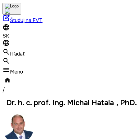
edit_square
Študuj na FVT
SK
Hľadať
Menu
/
Dr. h. c. prof. Ing. Michal Hatala , PhD.