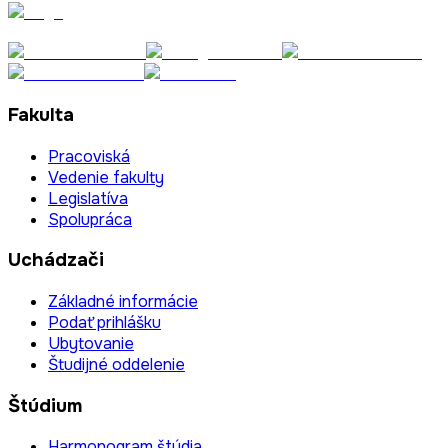
Fakulta
Pracoviská
Vedenie fakulty
Legislatíva
Spolupráca
Uchádzači
Základné informácie
Podať prihlášku
Ubytovanie
Študijné oddelenie
Štúdium
Harmonogram štúdia