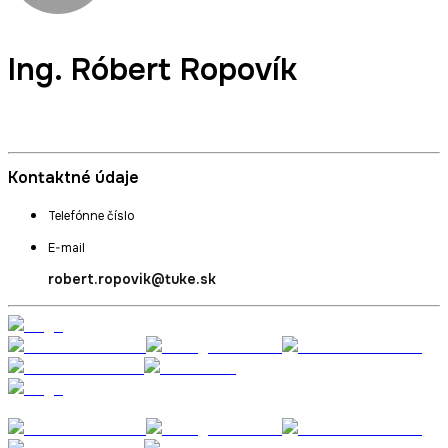
Ing.
Róbert Ropovík
Podpredseda akademického senátu za študentskú časť
Kontaktné údaje
Telefónne číslo
E-mail
robert.ropovik@tuke.sk