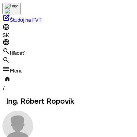
edit_square
Študuj na FVT
SK
Hľadať
Menu
/
Ing. Róbert Ropovík